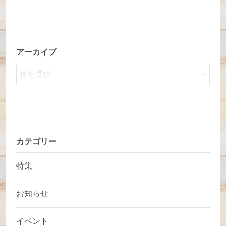
アーカイブ
カテゴリー
特集
お知らせ
イベント