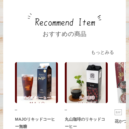
おすすめの商品
もっとみる
食材
MAJOリキッドコーヒ
丸山珈琲のリキッドコ
花かつ
ー無糖
ーヒー