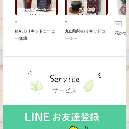
食材
MAJOリキッドコーヒ
丸山珈琲のリキッドコ
花かつ
ー無糖
ーヒー
サービス