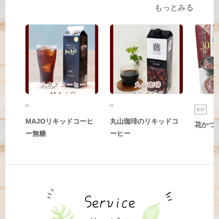
もっとみる
食材
MAJOリキッドコーヒ
丸山珈琲のリキッドコ
花かつ
ー無糖
ーヒー