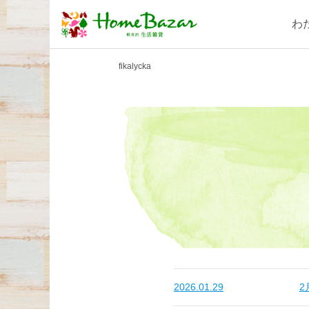
わ
fikalycka
2026.01.29
2