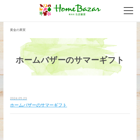
toggle
naviga
黄金の果実
ホームバザーのサマーギフト
2024.05.23
ホームバザーのサマーギフト