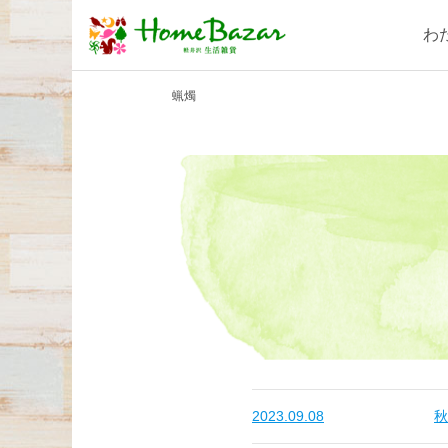
わ
蝋燭
2023.09.08
秋