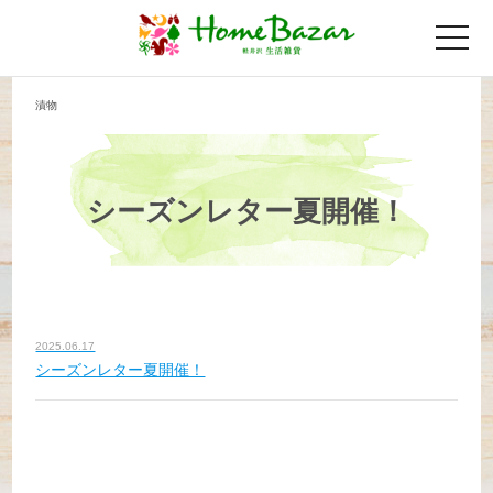
toggle
naviga
漬物
シーズンレター夏開催！
2025.06.17
シーズンレター夏開催！