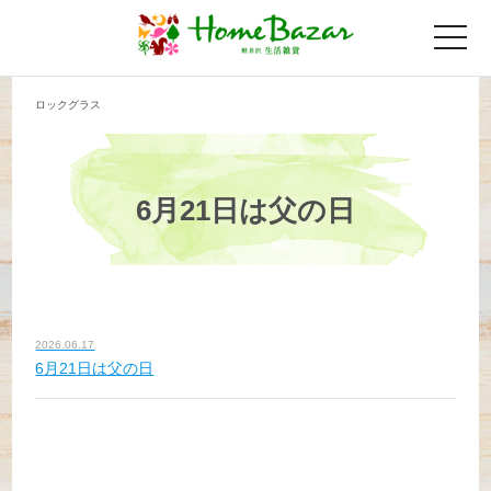
toggle
naviga
ロックグラス
6月21日は父の日
2026.06.17
6月21日は父の日