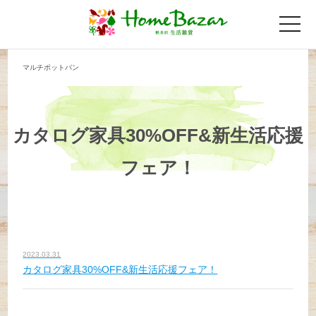
toggle
naviga
マルチポットパン
カタログ家具30%OFF&新生活応援
フェア！
2023.03.31
カタログ家具30%OFF&新生活応援フェア！