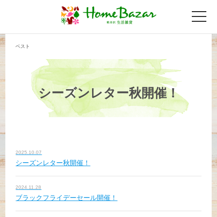
toggle
naviga
ベスト
シーズンレター秋開催！
2025.10.07
シーズンレター秋開催！
2024.11.28
ブラックフライデーセール開催！