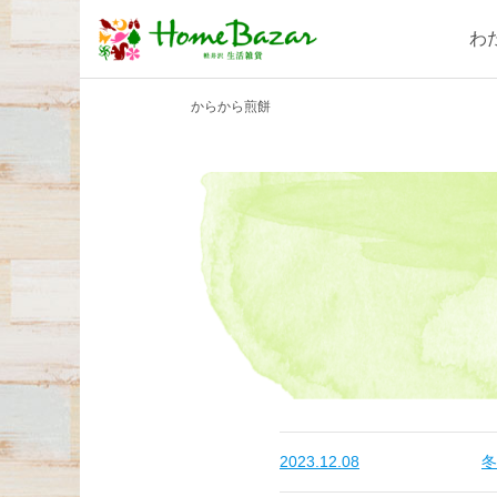
わ
からから煎餅
2023.12.08
冬