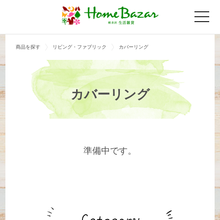
toggle
naviga
商品を探す
リビング・ファブリック
カバーリング
カバーリング
準備中です。