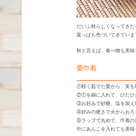
だいぶ秋らしくなってきた
葉っぱも色づいてきていま
秋と言えば、食べ物も美味
栗巾着
①軽く茹でた栗から、実を
②①を鍋に入れて、ひたひ
③お好みで砂糖、塩を加え
④好みの硬さで火からおろ
⑤ラップで丸めて、巾着の
中にあんこを入れても美味